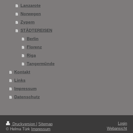
Lanzarote
Norwegen
Zypern
STÄDTEREISEN
Berlin
Florenz
Riga
Tangermünde
Kontakt
Links
Impressum
Datenschutz
Login
Druckversion
|
Sitemap
Webansicht
© Helma Türk
Impressum